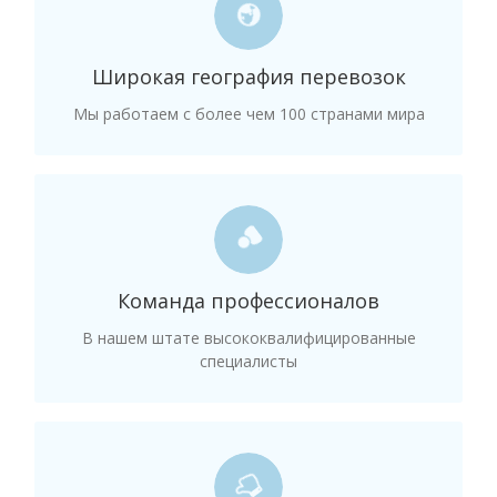
ШИРОКАЯ
ГЕОГРАФИЯ
Широкая география перевозок
Наличие партнеров по всему миру позволяет нам
Мы работаем с более чем 100 странами мира
быстро и оперативно доставлять груз
практически из любой точки планеты.
ПРОФЕССИОНАЛЫ
За более 11 лет работы в сфере международной
Команда профессионалов
логистики у нас подобралась отличная команда
профессионалов.
В нашем штате высококвалифицированные
специалисты
ОПЫТ