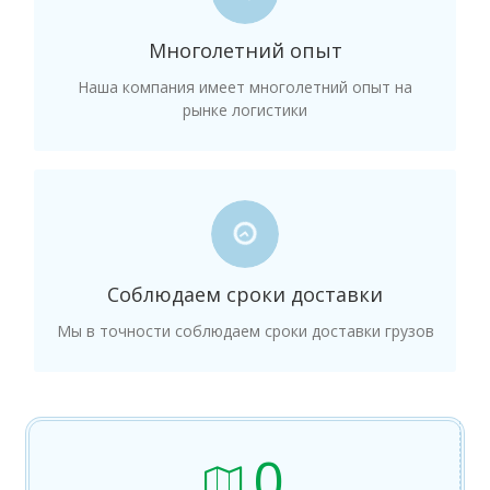
Более 11 лет успешной работы на рынке
Многолетний опыт
международной логистики и таможенного
оформления грузов.
Наша компания имеет многолетний опыт на
рынке логистики
СРОКИ
ДОСТАВКИ
Соблюдаем сроки доставки
Мы в точности соблюдаем сроки доставки грузов
Мы в точности соблюдаем сроки доставки грузов
сохранность в ходе
и гарантируем Вам их
перевозки.
0